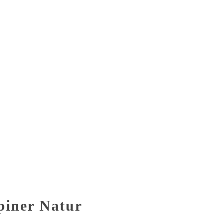
n
piner Natur