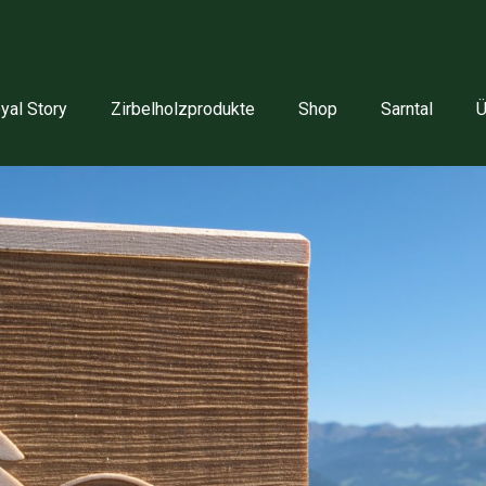
yal Story
Zirbelholzprodukte
Shop
Sarntal
Ü