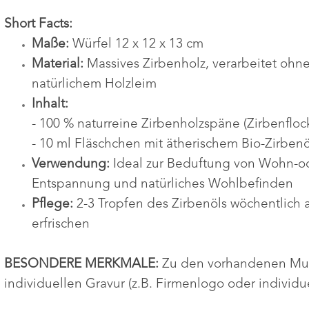
Short Facts:
Maße:
Würfel 12 x 12 x 13 cm
Material:
Massives Zirbenholz, verarbeitet ohn
natürlichem Holzleim
Inhalt:
- 100 % naturreine Zirbenholzspäne (Zirbenfloc
- 10 ml Fläschchen mit ätherischem Bio-Zirbenö
Verwendung:
Ideal zur Beduftung von Wohn-od
Entspannung und natürliches Wohlbefinden
Pflege:
2-3 Tropfen des Zirbenöls wöchentlich
erfrischen
BESONDERE MERKMALE:
Zu den vorhandenen Must
individuellen Gravur (z.B. Firmenlogo oder individu