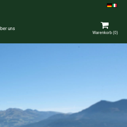

ber uns
Warenkorb
(0)